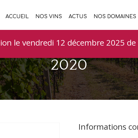
ACCUEIL
NOS VINS
ACTUS
NOS DOMAINES
e Cazaban Minervoi
ion le vendredi 12 décembre 2025 de 
2020
Informations c