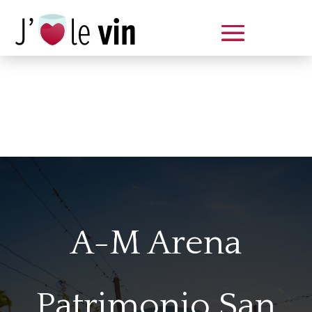
Dégustation le samedi 14 juin
de 14 à 20 h
A-M Arena
Patrimonio San