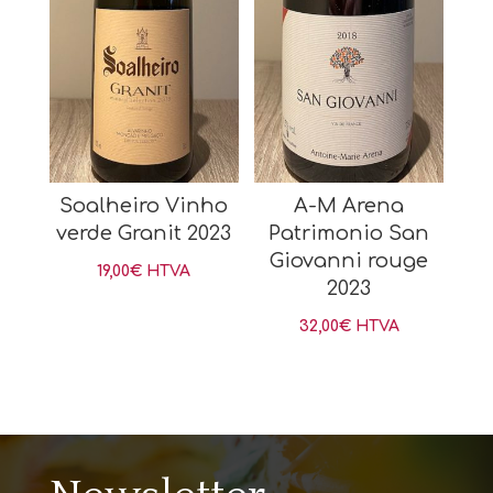
Soalheiro Vinho
A-M Arena
verde Granit 2023
Patrimonio San
Giovanni rouge
19,00
€
HTVA
2023
32,00
€
HTVA