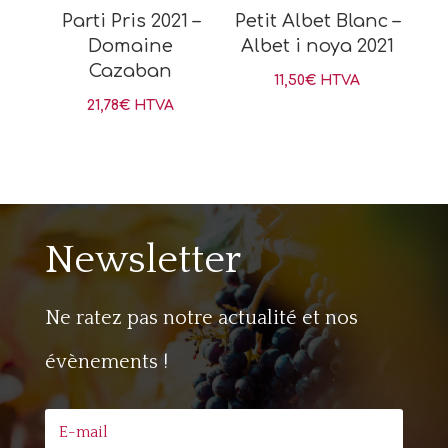
Parti Pris 2021 –
Petit Albet Blanc –
Domaine
Albet i noya 2021
Cazaban
11,50
€
HTVA
21,78
€
HTVA
Newsletter
Ne ratez pas notre actualité et nos
évènements !