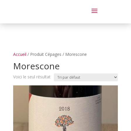
Dégustation le samedi 14 juin
de 14 à 20 h
Accueil
/ Produit Cépages / Morescone
Morescone
Voici le seul résultat