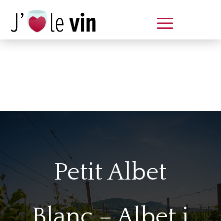
Dégustation le samedi 14 juin
de 14 à 20 h
Petit Albet
Blanc – Albet i