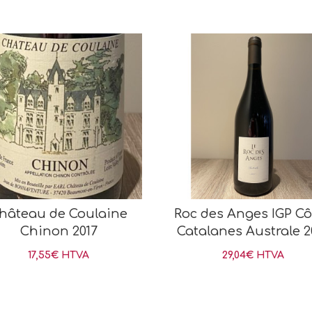
hâteau de Coulaine
Roc des Anges IGP Cô
Chinon 2017
Catalanes Australe 2
17,55
€
HTVA
29,04
€
HTVA