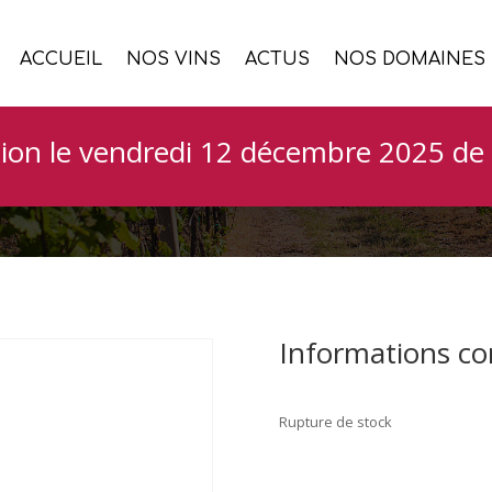
ACCUEIL
NOS VINS
ACTUS
NOS DOMAINES
, IGP Val de Loire S
ion le vendredi 12 décembre 2025 de 
Informations c
Rupture de stock