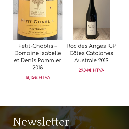
Petit-Chablis –
Roc des Anges IGP
Domaine Isabelle
Côtes Catalanes
et Denis Pommier
Australe 2019
2018
29,04
€
HTVA
18,15
€
HTVA
Newsletter