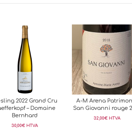
esling 2022 Grand Cru
A-M Arena Patrimon
aefferkopf – Domaine
San Giovanni rouge 
Bernhard
32,00
€
HTVA
30,00
€
HTVA