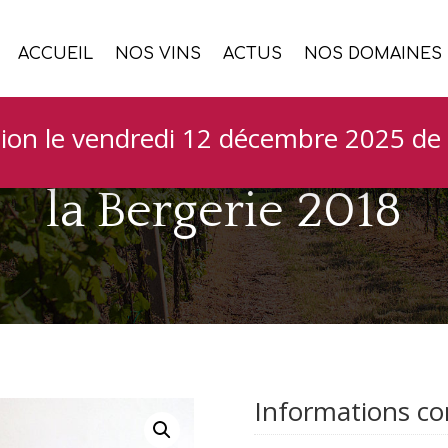
ACCUEIL
NOS VINS
ACTUS
NOS DOMAINES
Domaine de l’Hortus
ion le vendredi 12 décembre 2025 de 
la Bergerie 2018
Informations c