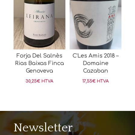
Forja Del Salnès
C’Les Amis 2018 –
Rias Baixas Finca
Domaine
Genoveva
Cazaban
30,25
€
HTVA
17,55
€
HTVA
Newsletter