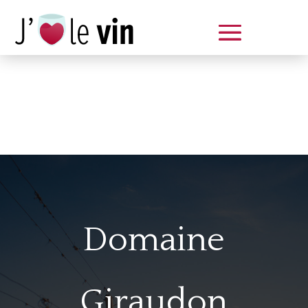
Dégustation le samedi 14 juin
de 14 à 20 h
Domaine
Giraudon