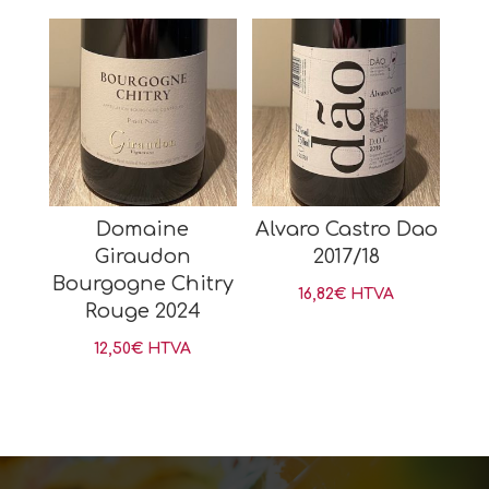
Domaine
Alvaro Castro Dao
Giraudon
2017/18
Bourgogne Chitry
16,82
€
HTVA
Rouge 2024
12,50
€
HTVA