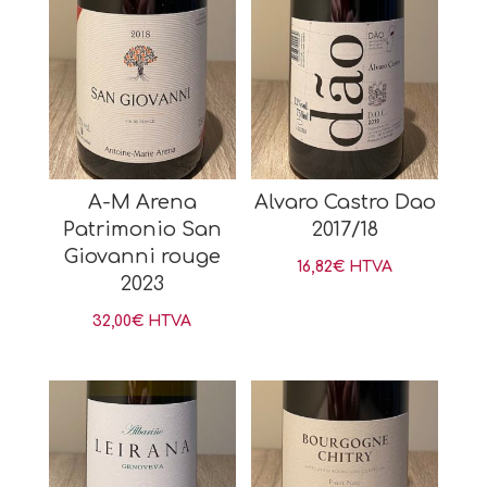
A-M Arena
Alvaro Castro Dao
Patrimonio San
2017/18
Giovanni rouge
16,82
€
HTVA
2023
32,00
€
HTVA