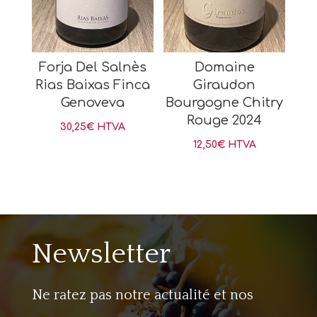
Forja Del Salnès
Domaine
Rias Baixas Finca
Giraudon
Genoveva
Bourgogne Chitry
Rouge 2024
30,25
€
HTVA
12,50
€
HTVA
Newsletter
Ne ratez pas notre actualité et nos