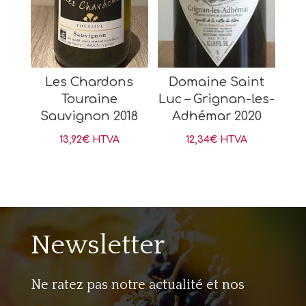
Les Chardons
Domaine Saint
Touraine
Luc – Grignan-les-
Sauvignon 2018
Adhémar 2020
13,92
€
HTVA
12,34
€
HTVA
Newsletter
Ne ratez pas notre actualité et nos