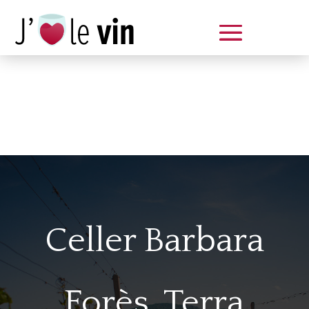
Dégustation le samedi 14 juin
de 14 à 20 h
Celler Barbara
Forès, Terra