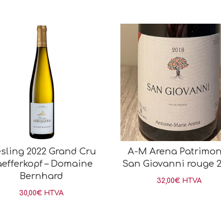
esling 2022 Grand Cru
A-M Arena Patrimon
aefferkopf – Domaine
San Giovanni rouge 
Bernhard
32,00
€
HTVA
30,00
€
HTVA