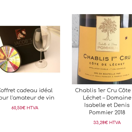
offret cadeau idéal
Chablis 1er Cru Côte
our l’amateur de vin
Léchet – Domaine
Isabelle et Denis
60,50
€
HTVA
Pommier 2018
33,28
€
HTVA