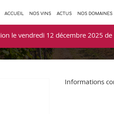
ACCUEIL
NOS VINS
ACTUS
NOS DOMAINES
na Frentana Pecorin
ion le vendredi 12 décembre 2025 de 
Informations c