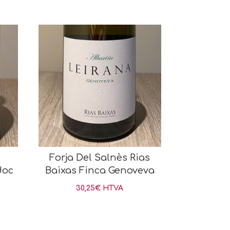
Forja Del Salnès Rias
doc
Baixas Finca Genoveva
30,25
€
HTVA