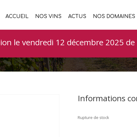
ACCUEIL
NOS VINS
ACTUS
NOS DOMAINES
ès Petites Rangées 
ion le vendredi 12 décembre 2025 de 
Informations c
Rupture de stock