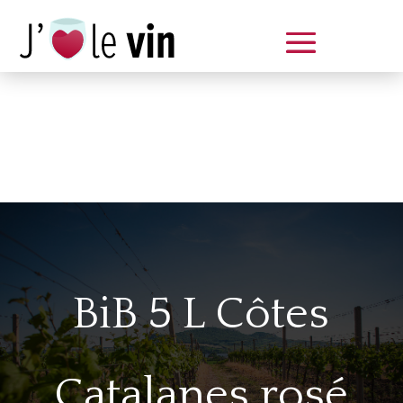
Dégustation le samedi 14 juin
de 14 à 20 h
BiB 5 L Côtes
Catalanes rosé