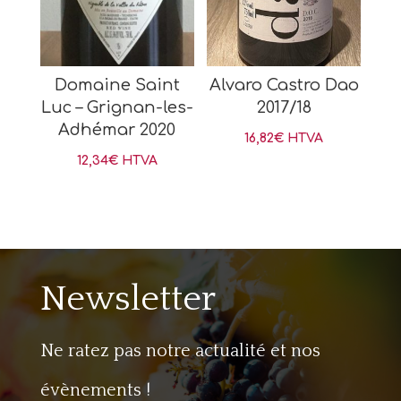
Domaine Saint
Alvaro Castro Dao
Luc – Grignan-les-
2017/18
Adhémar 2020
16,82
€
HTVA
12,34
€
HTVA
Newsletter
Ne ratez pas notre actualité et nos
évènements !