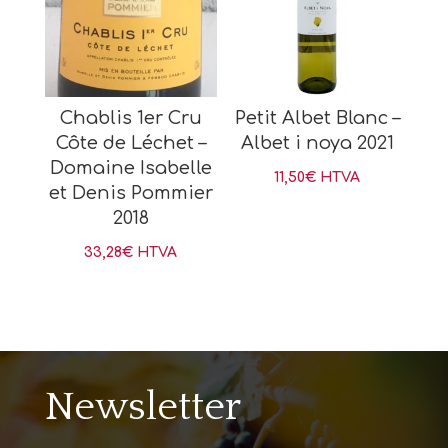
Chablis 1er Cru
Petit Albet Blanc –
Côte de Léchet –
Albet i noya 2021
Domaine Isabelle
11,50
€
HTVA
et Denis Pommier
2018
33,28
€
HTVA
Newsletter