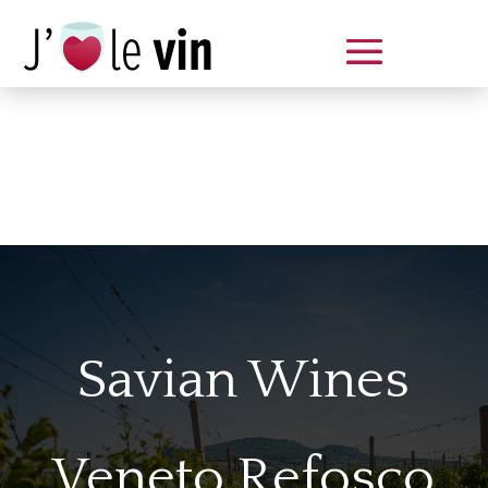
Dégustation le samedi 14 juin
de 14 à 20 h
Savian Wines
Veneto Refosco