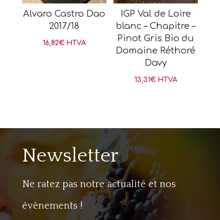
Alvaro Castro Dao
IGP Val de Loire
2017/18
blanc – Chapitre –
Pinot Gris Bio du
16,82
€
HTVA
Domaine Réthoré
Davy
13,31
€
HTVA
Newsletter
Ne ratez pas notre actualité et nos
évènements !