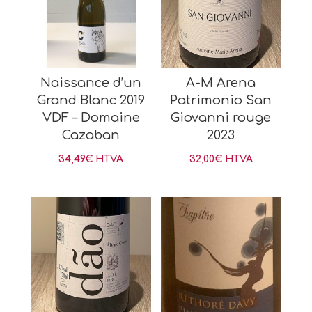
Naissance d’un
A-M Arena
Grand Blanc 2019
Patrimonio San
VDF – Domaine
Giovanni rouge
Cazaban
2023
34,49
€
HTVA
32,00
€
HTVA