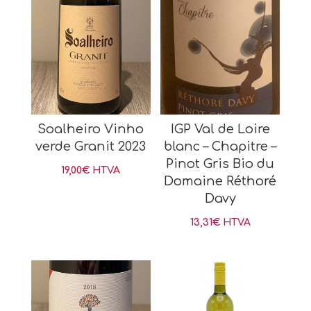
Soalheiro Vinho
IGP Val de Loire
verde Granit 2023
blanc – Chapitre –
Pinot Gris Bio du
19,00
€
HTVA
Domaine Réthoré
Davy
13,31
€
HTVA