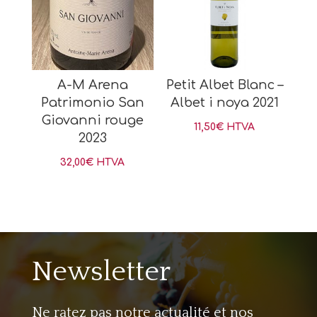
A-M Arena
Petit Albet Blanc –
Patrimonio San
Albet i noya 2021
Giovanni rouge
11,50
€
HTVA
2023
32,00
€
HTVA
Newsletter
Ne ratez pas notre actualité et nos