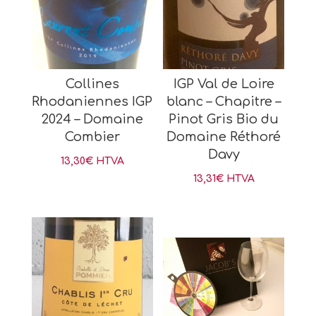
Collines
IGP Val de Loire
Rhodaniennes IGP
blanc – Chapitre –
2024 – Domaine
Pinot Gris Bio du
Combier
Domaine Réthoré
Davy
13,30
€
HTVA
13,31
€
HTVA