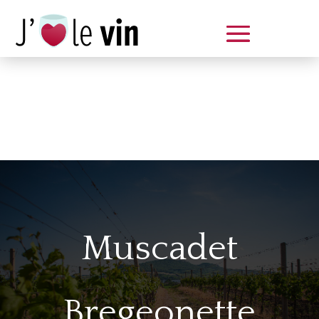
Dégustation le samedi 14 juin
de 14 à 20 h
Muscadet
Bregeonette