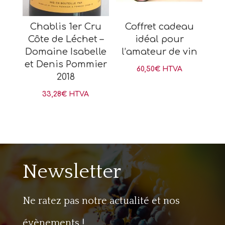
Chablis 1er Cru
Coffret cadeau
Côte de Léchet –
idéal pour
Domaine Isabelle
l’amateur de vin
et Denis Pommier
60,50
€
HTVA
2018
33,28
€
HTVA
Newsletter
Ne ratez pas notre actualité et nos
évènements !