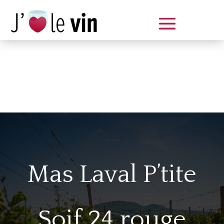
Dégustation le samedi 14 juin
de 14 à 20 h
Mas Laval P’tite
Soif 24 rouge