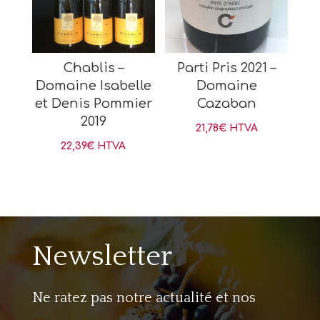
Chablis –
Parti Pris 2021 –
Domaine Isabelle
Domaine
et Denis Pommier
Cazaban
2019
21,78
€
HTVA
22,39
€
HTVA
Newsletter
Ne ratez pas notre actualité et nos