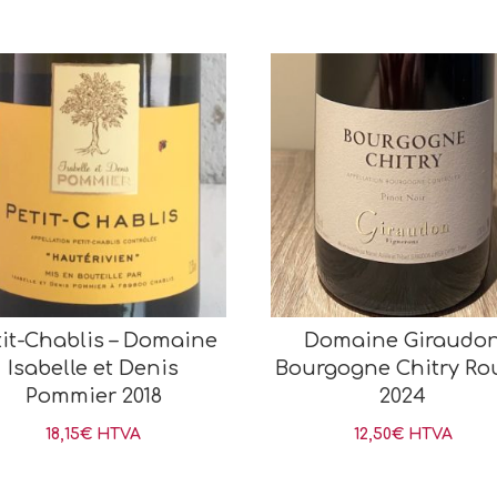
tit-Chablis – Domaine
Domaine Giraudo
Isabelle et Denis
Bourgogne Chitry Ro
Pommier 2018
2024
18,15
€
HTVA
12,50
€
HTVA