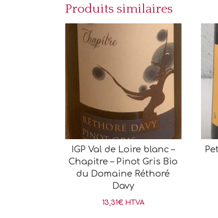
Produits similaires
IGP Val de Loire blanc –
Pe
Chapitre – Pinot Gris Bio
du Domaine Réthoré
Davy
13,31
€
HTVA