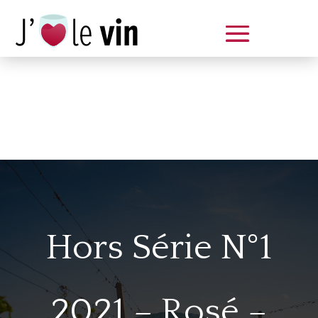
Dégustation le samedi 14 juin
de 14 à 20 h
Hors Série N°1
2021 – Rosé –