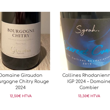
Domaine Giraudon
Collines Rhodanien
urgogne Chitry Rouge
IGP 2024 – Domain
2024
Combier
12,50
€
HTVA
13,30
€
HTVA