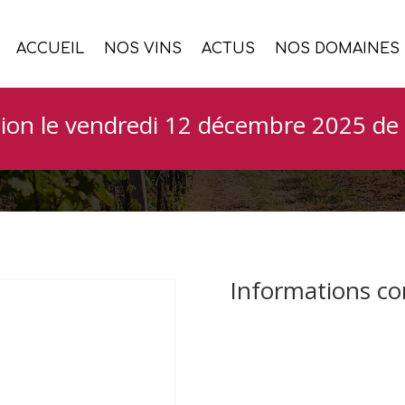
ACCUEIL
NOS VINS
ACTUS
NOS DOMAINES
s of wine Puglia I
ion le vendredi 12 décembre 2025 de 
Informations c