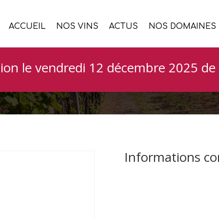
ACCUEIL
NOS VINS
ACTUS
NOS DOMAINES
de la Portelette Pr
ion le vendredi 12 décembre 2025 de 
Informations c