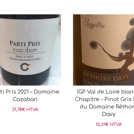
ti Pris 2021 – Domaine
IGP Val de Loire blan
Cazaban
Chapitre – Pinot Gris
du Domaine Rétho
21,78
€
HTVA
Davy
13,31
€
HTVA