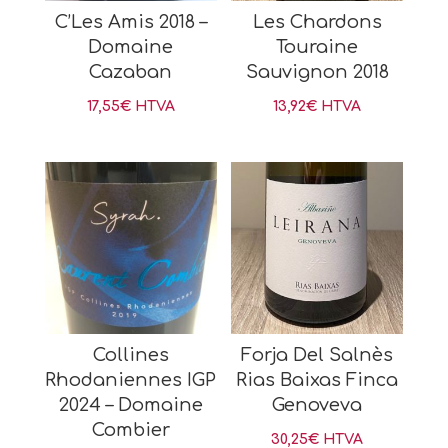
C’Les Amis 2018 –
Les Chardons
Domaine
Touraine
Cazaban
Sauvignon 2018
17,55
€
HTVA
13,92
€
HTVA
Collines
Forja Del Salnès
Rhodaniennes IGP
Rias Baixas Finca
2024 – Domaine
Genoveva
Combier
30,25
€
HTVA