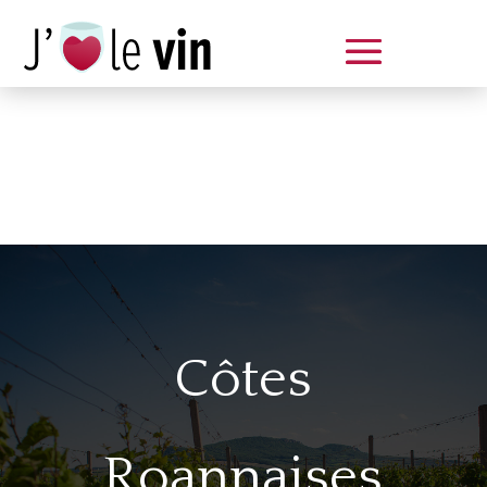
Dégustation le samedi 14 juin
de 14 à 20 h
Côtes
Roannaises