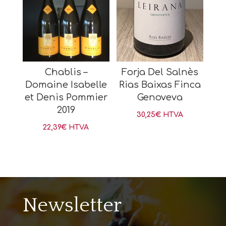
Chablis –
Forja Del Salnès
Domaine Isabelle
Rias Baixas Finca
et Denis Pommier
Genoveva
2019
30,25
€
HTVA
22,39
€
HTVA
Newsletter