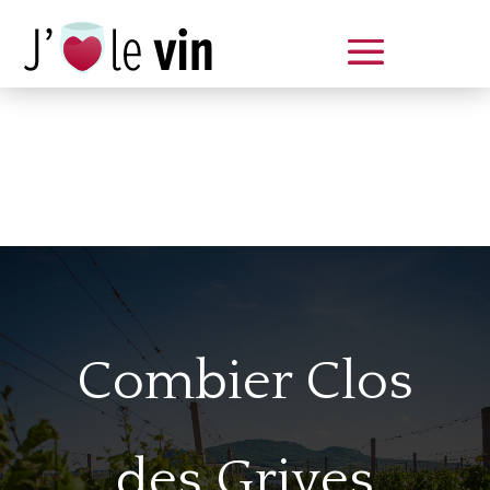
Dégustation le samedi 14 juin
de 14 à 20 h
Combier Clos
des Grives