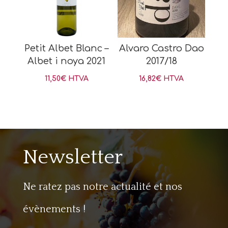
Petit Albet Blanc –
Alvaro Castro Dao
Albet i noya 2021
2017/18
11,50
€
HTVA
16,82
€
HTVA
Newsletter
Ne ratez pas notre actualité et nos
évènements !