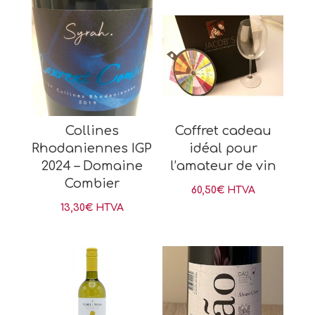
Collines
Coffret cadeau
Rhodaniennes IGP
idéal pour
2024 – Domaine
l’amateur de vin
Combier
60,50
€
HTVA
13,30
€
HTVA