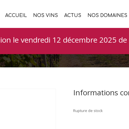
ACCUEIL
NOS VINS
ACTUS
NOS DOMAINES
erts en dégustation 
ion le vendredi 12 décembre 2025 de 
Informations c
Rupture de stock