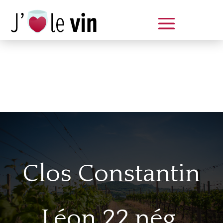
Dégustation le samedi 14 juin
de 14 à 20 h
Clos Constantin
Léon 22 nég.