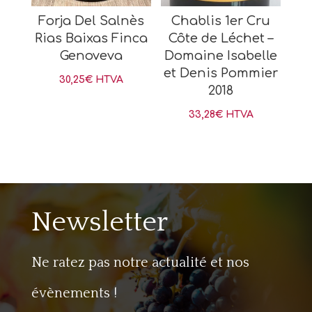
Forja Del Salnès
Chablis 1er Cru
Rias Baixas Finca
Côte de Léchet –
Genoveva
Domaine Isabelle
et Denis Pommier
30,25
€
HTVA
2018
33,28
€
HTVA
Newsletter
Ne ratez pas notre actualité et nos
évènements !