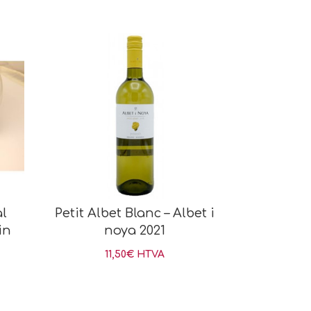
al
Petit Albet Blanc – Albet i
in
noya 2021
11,50
€
HTVA