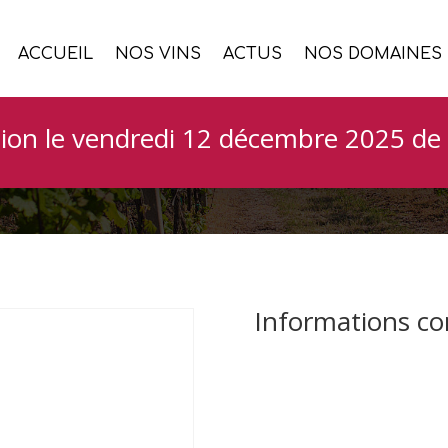
ACCUEIL
NOS VINS
ACTUS
NOS DOMAINES
lis 1er cru Oudin 
ion le vendredi 12 décembre 2025 de 
Informations c