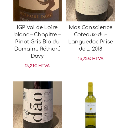
IGP Val de Loire
Mas Conscience
blanc – Chapitre –
Coteaux-du-
Pinot Gris Bio du
Languedoc Prise
Domaine Réthoré
de … 2018
Davy
15,73
€
HTVA
13,31
€
HTVA