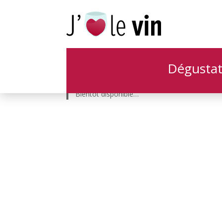
J’aime le vin.be
Dégustat
Votre nouvelle manière d’aimer le vin…
Bienvenus sur notre page/boutique en ligne 🙂
Bientôt disponible…