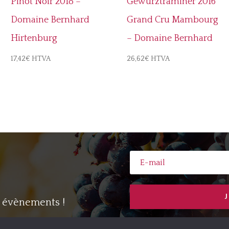
Pinot Noir 2018 –
Gewurztraminer 2016
Domaine Bernhard
Grand Cru Mambourg
Hirtenburg
– Domaine Bernhard
17,42
€
HTVA
26,62
€
HTVA
s évènements !