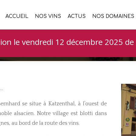
ACCUEIL
NOS VINS
ACTUS
NOS DOMAINES
Domaine Bernhard en Al
24 Nov 2020
ion le vendredi 12 décembre 2025 de 
e…
nhard se situe à Katzenthal, à l’ouest de
ble alsacien. Notre village est blotti dans
nes, au bord de la route des vins.