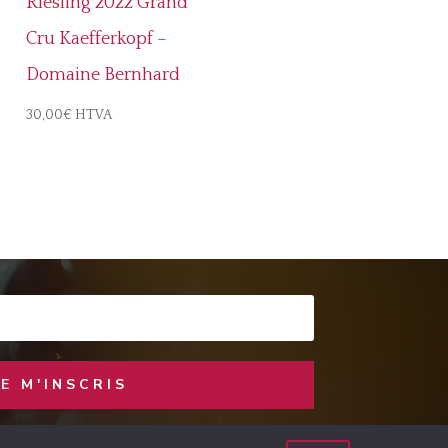
Riesling 2022 Grand
Cru Kaefferkopf –
Domaine Bernhard
30,00
€
HTVA
JE M'INSCRIS