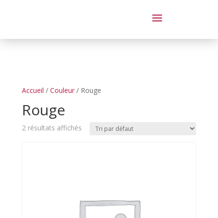
Dégustation le samedi 14 juin
de 14 à 20 h
Accueil
/
Couleur
/ Rouge
Rouge
2 résultats affichés