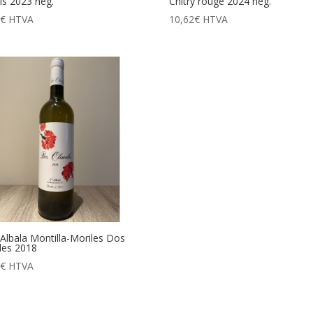
is 2023 nég.
Chitry rouge 2024 nég.
0
€
HTVA
10,62
€
HTVA
Albala Montilla-Moriles Dos
les 2018
1
€
HTVA