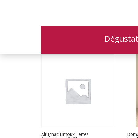
Accueil
/ Couleur
Couleur
Dégustat
6 résultats affichés
Altugnac Limoux Terres
Doma