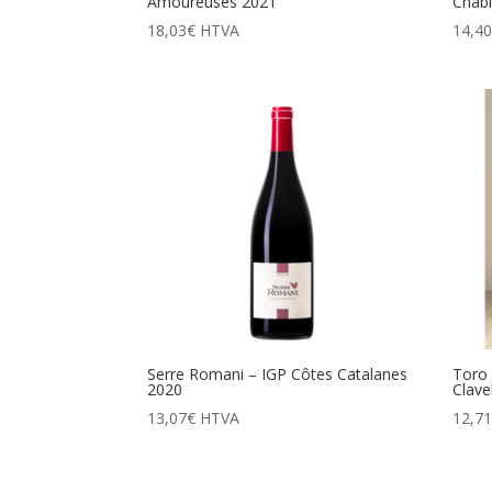
Amoureuses 2021
Chabl
18,03
€
HTVA
14,4
Serre Romani – IGP Côtes Catalanes
Toro 
2020
Clave
13,07
€
HTVA
12,7