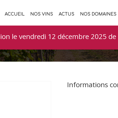
ACCUEIL
NOS VINS
ACTUS
NOS DOMAINES
s en dégustation sep
ion le vendredi 12 décembre 2025 de 
Informations c