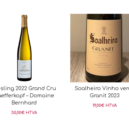
esling 2022 Grand Cru
Soalheiro Vinho ve
aefferkopf – Domaine
Granit 2023
Bernhard
19,00
€
HTVA
30,00
€
HTVA