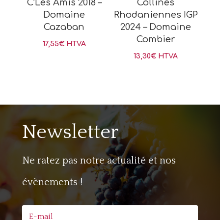
C’Les Amis 2018 –
Collines
Domaine
Rhodaniennes IGP
Cazaban
2024 – Domaine
Combier
17,55
€
HTVA
13,30
€
HTVA
Newsletter
Ne ratez pas notre actualité et nos
évènements !