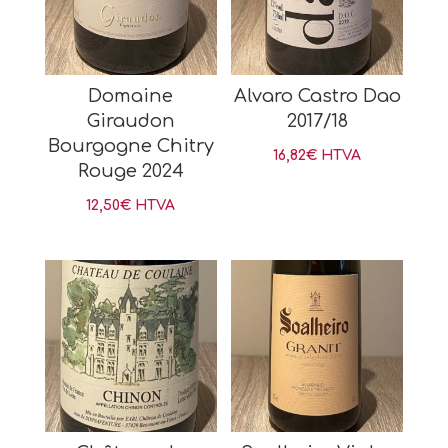
Domaine
Alvaro Castro Dao
Giraudon
2017/18
Bourgogne Chitry
16,82
€
HTVA
Rouge 2024
12,50
€
HTVA