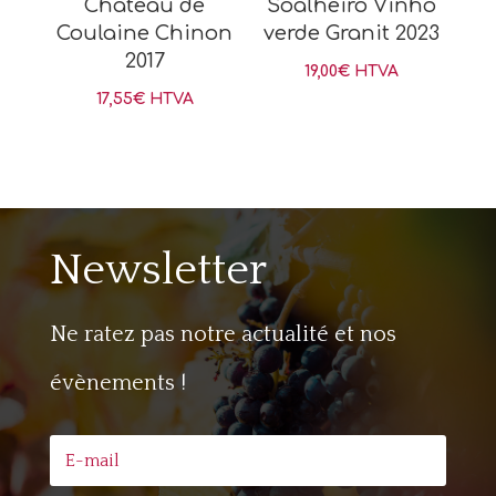
Château de
Soalheiro Vinho
Coulaine Chinon
verde Granit 2023
2017
19,00
€
HTVA
17,55
€
HTVA
Newsletter
Ne ratez pas notre actualité et nos
évènements !