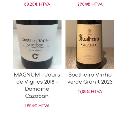
30,25
€
HTVA
29,04
€
HTVA
MAGNUM – Jours
Soalheiro Vinho
de Vignes 2018 –
verde Granit 2023
Domaine
19,00
€
HTVA
Cazaban
29,04
€
HTVA