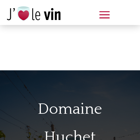
Dégustation le samedi 14 juin
de 14 à 20 h
Domaine
Huchet