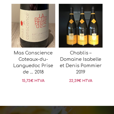
Mas Conscience
Chablis –
Coteaux-du-
Domaine Isabelle
Languedoc Prise
et Denis Pommier
de … 2018
2019
15,73
€
HTVA
22,39
€
HTVA