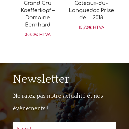
Grand Cru
Coteaux-du-
Kaefferkopf –
Languedoc Prise
Domaine
de … 2018
Bernhard
15,73
€
HTVA
30,00
€
HTVA
Newsletter
Ne ratez pas notre actualité et nos
évènements !