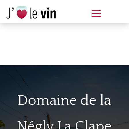
Dégustation le samedi 14 juin
de 14 à 20 h
Domaine de la
Négly La Clape