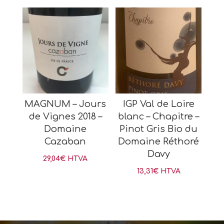
MAGNUM – Jours
IGP Val de Loire
de Vignes 2018 –
blanc – Chapitre –
Domaine
Pinot Gris Bio du
Cazaban
Domaine Réthoré
Davy
29,04
€
HTVA
13,31
€
HTVA