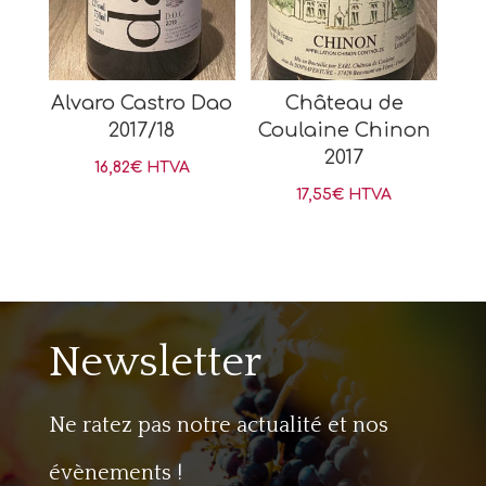
Alvaro Castro Dao
Château de
2017/18
Coulaine Chinon
2017
16,82
€
HTVA
17,55
€
HTVA
Newsletter
Ne ratez pas notre actualité et nos
évènements !