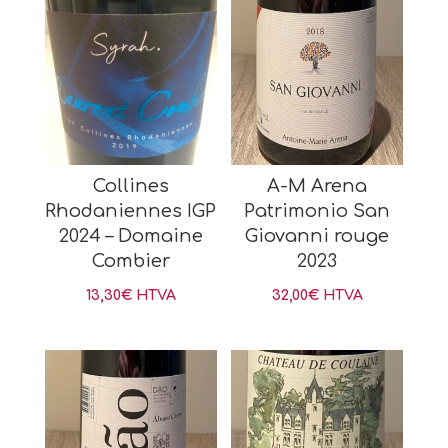
Collines
A-M Arena
Rhodaniennes IGP
Patrimonio San
2024 – Domaine
Giovanni rouge
Combier
2023
13,30
€
HTVA
32,00
€
HTVA