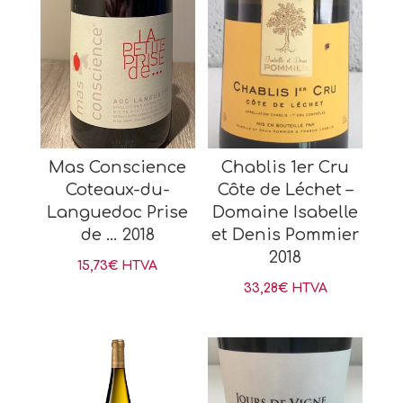
Mas Conscience
Chablis 1er Cru
Coteaux-du-
Côte de Léchet –
Languedoc Prise
Domaine Isabelle
de … 2018
et Denis Pommier
2018
15,73
€
HTVA
33,28
€
HTVA