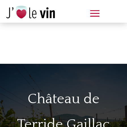
Dégustation le samedi 14 juin
de 14 à 20 h
Château de
Terride Gaillac