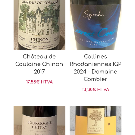
Château de
Collines
Coulaine Chinon
Rhodaniennes IGP
2017
2024 – Domaine
Combier
17,55
€
HTVA
13,30
€
HTVA