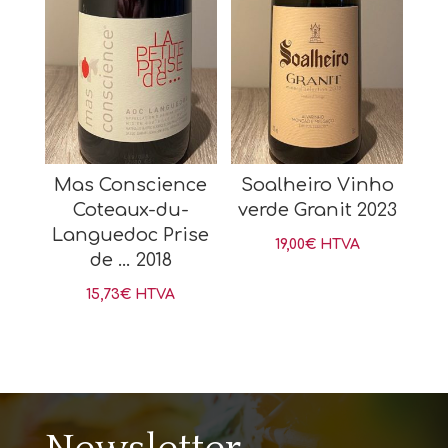
Mas Conscience
Soalheiro Vinho
Coteaux-du-
verde Granit 2023
Languedoc Prise
19,00
€
HTVA
de … 2018
15,73
€
HTVA