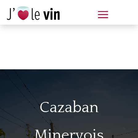
Dégustation le samedi 14 juin
de 14 à 20 h
Cazaban
Minervois